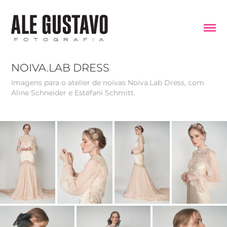
NOIVA.LAB DRESS
Imagens para o atelier de noivas Noiva.Lab Dress, com
Aline Schneider e Estéfani Schmitt.